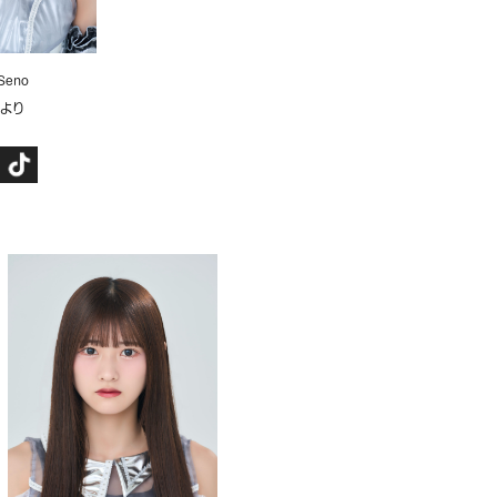
 Seno
ひより