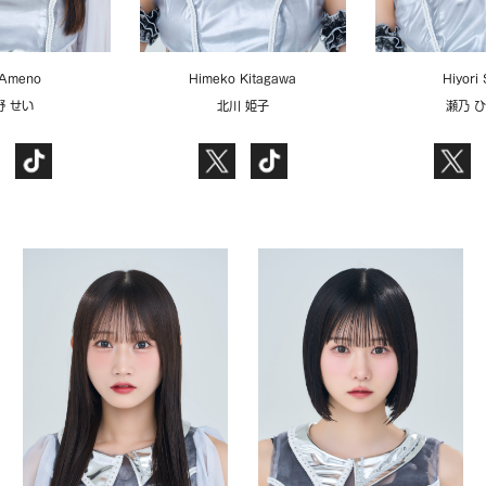
 Ameno
Himeko Kitagawa
Hiyori
野 せい
北川 姫子
瀬乃 