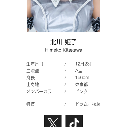
北川 姫子
Himeko Kitagawa
生年月日
/
12月23日
血液型
/
A型
身長
/
166cm
出身地
/
東京都
メンバーカラ
/
ピンク
ー
特技
/
ドラム、猿腕