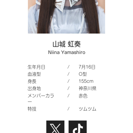
山城 虹奏
Niina Yamashiro
生年月日
/
7月16日
血液型
/
O型
身長
/
155cm
出身地
/
神奈川県
メンバーカラ
/
赤色
ー
特技
/
ツムツム