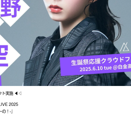
ト実施 ◀︎◁
VE 2025
ーの！-』