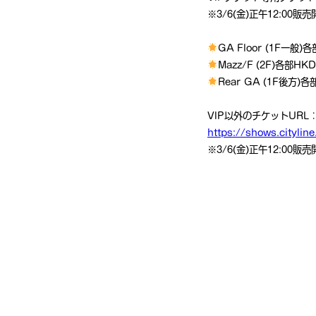
※3/6(金)正午12:00販売
GA Floor (1F一般)
Mazz/F (2F)各部HK
Rear GA (1F後方)各
VIP以外のチケットURL
https://shows.citylin
※3/6(金)正午12:00販売