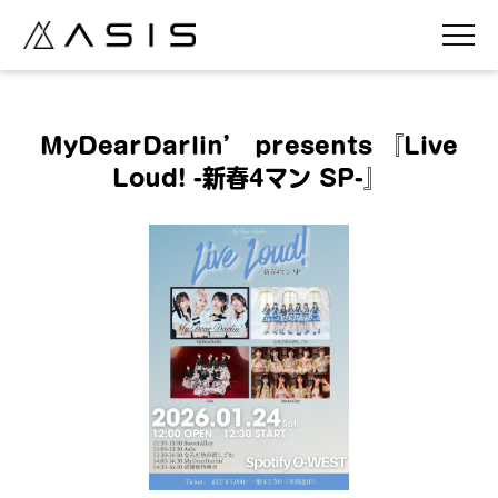
MyDearDarlin’ presents 『Live
Loud! -新春4マン SP-』