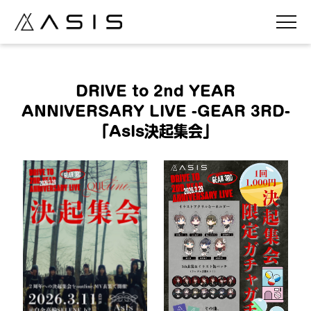
DRIVE to 2nd YEAR
ANNIVERSARY LIVE -GEAR 3RD-
「AsIs決起集会」