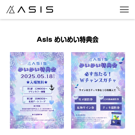
AsIs めいめい特典会